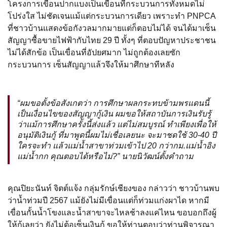
โครงการเขื่อนปากแบงเป็นเขื่อนที่กระบวนการทั้งหมดไม่
โปร่งใส ไม่ชัดเจนแม้แต่กระบวนการเดียว เพราะทำ PNPCA
ที่ชาวบ้านแสดงข้อกังวลมากมายแต่ก็ตอบไม่ได้ จนได้มาเซ็น
สัญญาซื้อขายไฟฟ้ากับไทย 29 ปี ทั้งๆ ที่ตอบปัญหาประชาชน
ไม่ได้สักข้อ เป็นเขื่อนที่อัปยศมาก ไม่ถูกต้องเลยซัก
กระบวนการ เซ็นสัญญาแล้วจึงให้มาศึกษาทีหลัง
“ผมขอตั้งข้อสังเกตว่า การศึกษาผลกระทบข้ามพรแดนนี้
เป็นเงื่อนไขของสัญญากู้เงิน ผมขอให้สถาบันการเงินรับรู้
ว่าแม้การศึกษาครั้งนี้ส่งแล้ว แต่ไม่สมบูรณ์ ทำเพียงเพื่อให้
อนุมัติเงินกู้ ที่มาพูดนี้ผมไม่เชื่อเลยนะ จะมาชดใช้ 30-40 ปี
ใครจะทำ แล้วแม่น้ำสาขาท่วมเข้าไป 20 กว่ากม.แม่น้ำอิง
แม่น้ำกก คุณตอบได้หรือไม่?” นายนิวัฒน์ตั้งคำถาม
คุณปิยะนันท์ จิตต์แจ้ง กลุ่มรักษ์เชียงของ กล่าวว่า ชาวบ้านพบ
ว่าน้ำท่วมปี 2567 แม้ยังไม่มีเขื่อนแต่ก็ท่วมแก่งผาได หากมี
เขื่อนกั้นน้ำโขงและน้ำสาขาจะไหลช้าลงแค่ไหน ขอบอกถึงผู้
ให้กู้เลยว่า ยังไม่ต้อเซ็นเงินกู้ ขอให้ท่านตอบว่าท่านพิจารณา