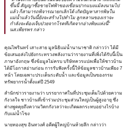
ขึ้นนี้ สัญญาซื้อขายไฟฟ้าของเขื่อนปากแบงแม้ลงนามไป
แล้ว ก็สามารถพิจารณายกเลิกได้ เกิดปัญหาสารพิษใน
แม่น้ำแล้ววันนี้ยังจะสร้างไปทำไม ลูกหลานของเราจะ
กำลังจะต้องเจ็บป่วยจากโรคทีเกิดจากอ่างพิษแห่งนี้”
นส.เพียรพร กล่าว
คุณไพรินทร์ เสาะสาย มูลนิธิแม่น้ำนานาชาติ กล่าวว่า ได้มี
ข้อเสนอส่งไปยังกระทรวงพลังงานว่ารายงานที่เพิ่งได้รับนี้เป็น
ภาษาอังกฤษ ซึ่งข้อมูลไม่ครบ บริษัทควรแปลเพื่อให้ชาวบ้าน
ได้มีโอกาสอ่านก่อน การรับฟังครั้งนี้ให้ข้อมูลชาวบ้านเพียง 7
หน้า โดยเฉพาะประเด็นระดับน้ำ และข้อมูลเป็นของกรม
ทรัพยากรน้ำตั้งแต่ปี 2549
สำนักข่าวรายงานว่า บรรยากาศในที่ประชุมเต็มไปด้วยความ
กังวลใจ ชาวบ้านที่เข้าร่วมประชุมส่วนใหญ่เป็นผู้สูงอายุ ซึ่ง
ต่างพูดคุยถึงความวิตกกังวลว่าจะเกิดผลกระทบอย่างไรบ้าง
กับแม่น้ำโขง
นายทองสุข อินทวงศ์ อดีตผู้ใหญ่บ้านห้วยลึก กล่าวว่า