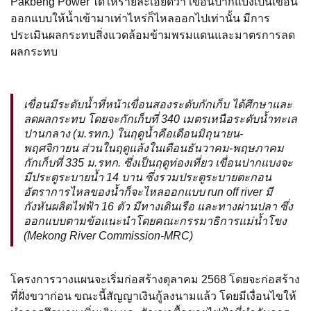
Pakbeng Power ได้ให้รายละเอียดว่า เขื่อนปากแบงเป็นเขื่อน
ออกแบบให้น้ำเข้ามาเท่าไหร่ก็ไหลออกไปเท่านั้น มีการ
ประเมินผลกระทบสิ่งแวดล้อมข้ามพรมแดนและมาตรการลด
ผลกระทบ
เขื่อนมีระดับน้ำที่หน้าเขื่อนสองระดับกักเก็บ ได้ศึกษาและ
ลดผลกระทบ โดยจะกักเก็บที่ 340 เมตรเหนือระดับน้ำทะเล
ปานกลาง (ม.รทก.) ในฤดูน้ำคือเดือนมิถุนายน-
พฤศจิกายน ส่วนในฤดูแล้งในเดือนธันวาคม-พฤษภาคม
กักเก็บที่ 335 ม.รทก. ซึ่งเป็นฤดูท่องเที่ยว เขื่อนปากแบงจะ
มีประตูระบายน้ำ 14 บาน ซึ่งรวมประตูระบายตะกอน
อัตราการไหลของน้ำก็จะไหลออกแบบ run off river มี
กังหันผลิตไฟฟ้า 16 ตัว มีทางเดินเรือ และทางผ่านปลา ซึ่ง
ออกแบบตามข้อแนะนำโดยคณะกรรมาธิการแม่น้ำโขง
(Mekong River Commission-MRC)
โครงการวางแผนจะเริ่มก่อสร้างตุลาคม 2568 โดยจะก่อสร้าง
ที่ฝั่งขวาก่อน ขณะนี้สัญญาเงินกู้ลงนามแล้ว โดยมีเงื่อนไขให้