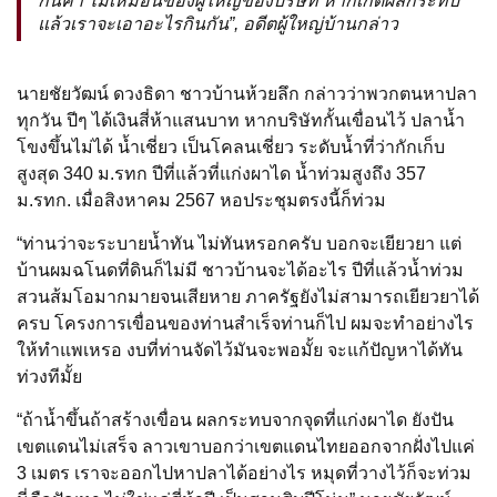
กินค่ำ ไม่เหมือนของผู้ใหญ่ของบริษัท หากเกิดผลกระทบ
แล้วเราจะเอาอะไรกินกัน”, อดีตผู้ใหญ่บ้านกล่าว
นายชัยวัฒน์ ดวงธิดา ชาวบ้านห้วยลึก กล่าวว่าพวกตนหาปลา
ทุกวัน ปีๆ ได้เงินสี่ห้าแสนบาท หากบริษัทกั้นเขื่อนไว้ ปลาน้ำ
โขงขึ้นไม่ได้ น้ำเชี่ยว เป็นโคลนเชี่ยว ระดับน้ำที่ว่ากักเก็บ
สูงสุด 340 ม.รทก ปีที่แล้วที่แก่งผาได น้ำท่วมสูงถึง 357
ม.รทก. เมื่อสิงหาคม 2567 หอประชุมตรงนี้ก็ท่วม
“ท่านว่าจะระบายน้ำทัน ไม่ทันหรอกครับ บอกจะเยียวยา แต่
บ้านผมฉโนดที่ดินก็ไม่มี ชาวบ้านจะได้อะไร ปีที่แล้วน้ำท่วม
สวนส้มโอมากมายจนเสียหาย ภาครัฐยังไม่สามารถเยียวยาได้
ครบ โครงการเขื่อนของท่านสำเร็จท่านก็ไป ผมจะทำอย่างไร
ให้ทำแพเหรอ งบที่ท่านจัดไว้มันจะพอมั้ย จะแก้ปัญหาได้ทัน
ท่วงทีมั้ย
“ถ้าน้ำขึ้นถ้าสร้างเขื่อน ผลกระทบจากจุดที่แก่งผาได ยังปัน
เขตแดนไม่เสร็จ ลาวเขาบอกว่าเขตแดนไทยออกจากฝั่งไปแค่
3 เมตร เราจะออกไปหาปลาได้อย่างไร หมุดที่วางไว้ก็จะท่วม