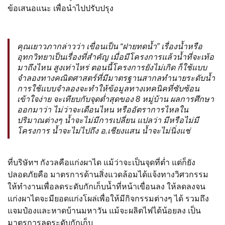
ข้อเสนอแนะ เพื่อนำไปปรับปรุง
คุณเยาวภากล่าวว่า เขื่อนเป็น “ฝายทดน้ำ” เรื่องน้ำหรือ
อุทกวิทยาเป็นเรื่องที่สำคัญ เมื่อมีโครงการแล้วน้ำที่จะเท้อ
มาถึงไหน สูงเท่าไหร่ ตอนนี้โครงการยังไม่เกิด ก็ใช้แบบ
จำลองทางคณิตศาสตร์ที่มีมาตรฐานสากลทำนายระดับน้ำ
การใช้แบบจำลองจะทำให้ข้อมูลทางเทคนิคที่ซับซ้อน
เข้าใจง่าย จะเทียบกับจุดต่ำสุดของ 8 หมู่บ้าน ผลการศึกษา
ออกมาว่า ไม่ว่าจะเดือนไหน หรืออัตราการไหลใน
ปริมาณต่างๆ น้ำจะไม่มีการเปลี่ยน แปลว่า มีหรือไม่มี
โครงการ น้ำจะไม่ไปถึง อ.เชียงแสน น้ำจะไม่นิ่งแช่
ที่บริษัทฯ กังวลคือแก่งผาได แม้ว่าจะเป็นจุดที่ต่ำ แต่ก็ยัง
ปลอดภัยคือ มาตรการด้านสิ่งแวดล้อมได้แจ้งทางวิศวกรรม
ให้ทำงานเพื่อลดระดับกักเก็บน้ำที่หน้าเขื่อนลง ให้ลดลงจน
แก่งผาไดจะมียอดแก่งโผล่เพื่อให้มีกิจกรรมต่างๆ ได้ รวมถึง
แจมป๋องและหาดบ้านมหาวัน แม้จะผลิตไฟได้น้อยลง เป็น
มาตรการลดระดับกักเก็บ