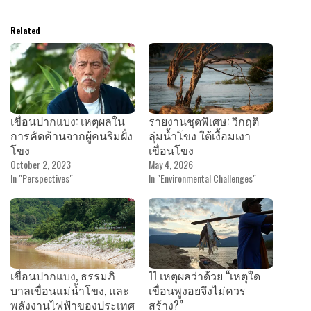
Related
เขื่อนปากแบง: เหตุผลใน
รายงานชุดพิเศษ: วิกฤติ
การคัดค้านจากผู้คนริมฝั่ง
ลุ่มน้ำโขง ใต้เงื้อมเงา
โขง
เขื่อนโขง
October 2, 2023
May 4, 2026
In "Perspectives"
In "Environmental Challenges"
เขื่อนปากแบง, ธรรมภิ
11 เหตุผลว่าด้วย “เหตุใด
บาลเขื่อนแม่น้ำโขง, และ
เขื่อนพูงอยจึงไม่ควร
พลังงานไฟฟ้าของประเทศ
สร้าง?”