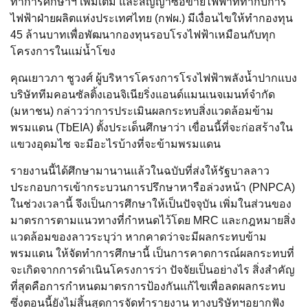
ทำการศึกษาฯ เพิ่มเติม และสัญญาซื้อขายไฟฟ้าที่ทำกับการ
ไฟฟ้าฝ่ายผลิตแห่งประเทศไทย (กฟผ.) มีเงื่อนไขให้ทำกองทุน
45 ล้านบาทเพื่อพัฒนากองทุนรอบโรงไฟฟ้าเหมือนกับทุก
โครงการในแม่น้ำโขง
คุณเยาวภา ชูวงศ์ ผู้บริหารโครงการโรงไฟฟ้าพลังน้ำปากแบง
บริษัททีมคอนซัลติ้งเอนจิเนียริ่งแอนด์แมนเนจเมนท์จำกัด
(มหาชน) กล่าวว่าการประเมินผลกระทบสิ่งแวดล้อมข้าม
พรมแดน (TbEIA) ตั้งประเด็นศึกษาว่า เขื่อนนี้ที่จะก่อสร้างใน
แขวงอุดมไซ จะมีอะไรบ้างที่จะข้ามพรมแดน
รายงานนี้ได้ศึกษามานานแล้วในฉบับที่ส่งให้รัฐบาลลาว
ประกอบการเข้ากระบวนการปรึกษาหารือล่วงหน้า (PNPCA)
ในช่วงเวลานี้ จึงเป็นการศึกษาให้เป็นปัจจุบัน เพิ่มในส่วนของ
มาตรการตามแนวทางที่กำหนดไว้โดย MRC และกฎหมายสิ่ง
แวดล้อมของลาวระบุว่า หากคาดว่าจะมีผลกระทบข้าม
พรมแดน ให้จัดทำการศึกษานี้ เป็นการคาดการณ์ผลกระทบที่
จะเกิดจากการดำเนินโครงการว่า ปัจจัยเป็นอย่างไร สิ่งสำคัญ
ที่สุดคือการกำหนดมาตรการป้องกันแก้ไขเพื่อลดผลกระทบ
ซึ่งตอนนี้ยังไม่สิ้นสุดการจัดทำรายงาน ทางบริษัทฯ​อยากฟัง