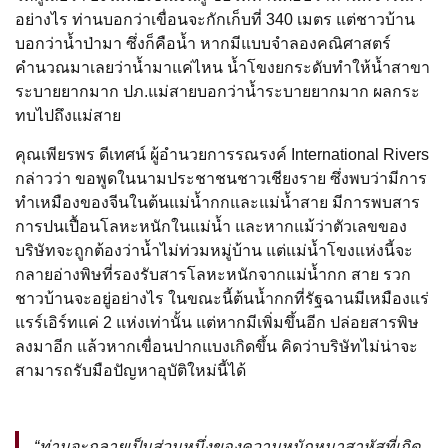
อย่างไร ท่านบอกว่าเขื่อนจะกักเก็บที่ 340 เมตร แต่ชาวบ้าน
บอกว่าน้ำป่ามา ซึ่งก็คือน้ำ หากมีแบบจำลองคณิศาสตร์
คำนวณมาเลยว่าน้ำมาแค่ไหน น้ำโขงยกระดับทำให้น้ำสาขา
ระบายยากมาก ปภ.แม่สายบอกว่าน้ำระบายยากมาก ผลกระ
ทบไปถึงแม่สาย
คุณเพียรพร ดีเทศน์ ผู้อำนวยการรณรงค์ International Rivers
กล่าวว่า ขอพูดในนามประชาชนชาวเชียงราย ซึ่งพบว่ามีการ
ทำเหมืองของจีนในต้นแม่น้ำกกและแม่น้ำสาย มีการพบสาร
การปนเปื้อนโลหะหนักในแม่น้ำ และหากแม้ว่าตัวเลขของ
บริษัทจะถูกต้องว่าน้ำไม่ท่วมหมู่บ้าน แต่แม่น้ำโขงแห่งนี้จะ
กลายอ่างพิษที่รองรับสารโลหะหนักจากแม่น้ำกก สาย รวก
ชาวบ้านจะอยู่อย่างไร ในขณะนี้ต้นน้ำกกที่รัฐฉานมีเหมืองแร่
แรร์เอิร์ทแค่ 2 แห่งเท่านั้น แต่หากมีเพิ่มขึ้นอีก ปล่อยสารพิษ
ลงมาอีก แล้วหากเขื่อนปากแบงเกิดขึ้น คิดว่าบริษัทไม่น่าจะ
สามารถรับมือปัญหาอุบัติใหม่นี้ได้
“ท่านจะกลายเป็นส่วนหนึ่งของความหนักหนาสาหัสที่เกิด