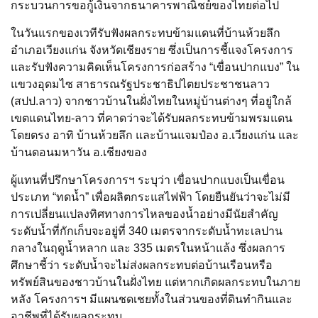
กระบวนการขอกู้เงินจากธนาคารพาณิชย์ของไทยต่อไป
ในวันแรกของเวทีรับฟังผลกระทบข้ามแดนที่บ้านห้วยลึก
อำเภอเวียงแก่น จังหวัดเชียงราย ซึ่งเป็นการชี้แจงโครงการ
และรับฟังความคิดเห็นโครงการก่อสร้าง “เขื่อนปากแบง” ใน
แขวงอุดมไซ สาธารณรัฐประชาธิปไตยประชาชนลาว
(สปป.ลาว) จากชาวบ้านในฝั่งไทยในหมู่บ้านต่างๆ ที่อยู่ใกล้
เขตแดนไทย-ลาว ที่คาดว่าจะได้รับผลกระทบข้ามพรมแดน
โดยตรง อาทิ บ้านห้วยลึก และบ้านแจมป๋อง อ.เวียงแก่น และ
บ้านดอนมหาวัน อ.เชียงของ
ผู้แทนที่ปรึกษาโครงการฯ ระบุว่า เขื่อนปากแบงเป็นเขื่อน
ประเภท “ทดน้ำ” เพื่อผลิตกระแสไฟฟ้า โดยยืนยันว่าจะไม่มี
การเปลี่ยนแปลงทิศทางการไหลของน้ำอย่างมีนัยสำคัญ
ระดับน้ำที่กักเก็บจะอยู่ที่ 340 เมตรจากระดับน้ำทะเลปาน
กลางในฤดูน้ำหลาก และ 335 เมตรในหน้าแล้ง ซึ่งผลการ
ศึกษาชี้ว่า ระดับน้ำจะไม่ส่งผลกระทบต่อบ้านเรือนหรือ
ทรัพย์สินของชาวบ้านในฝั่งไทย แต่หากเกิดผลกระทบในภาย
หลัง โครงการฯ มีแผนชดเชยทั้งในส่วนของที่ดินทำกินและ
อาชีพที่ได้รับผลกระทบ