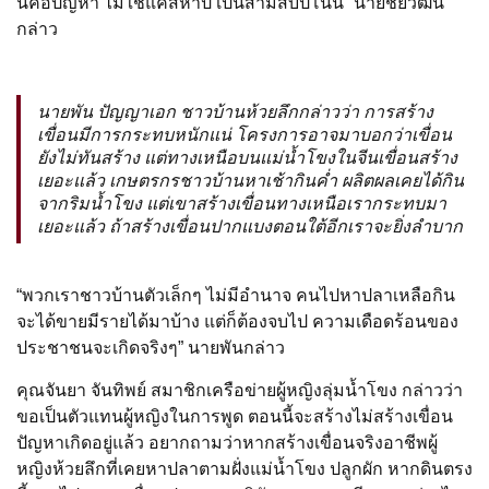
นี่คือปัญหา ไม่ใช่แค่สี่ห้าปี เป็นสามสิบปีโน่น” นายชัยวัฒน์
กล่าว
นายพัน ปัญญาเอก ชาวบ้านห้วยลึกกล่าวว่า การสร้าง
เขื่อนมีการกระทบหนักแน่ โครงการอาจมาบอกว่าเขื่อน
ยังไม่ทันสร้าง แต่ทางเหนือบนแม่น้ำโขงในจีนเขื่อนสร้าง
เยอะแล้ว เกษตรกรชาวบ้านหาเช้ากินค่ำ ผลิตผลเคยได้กิน
จากริมน้ำโขง แต่เขาสร้างเขื่อนทางเหนือเรากระทบมา
เยอะแล้ว ถ้าสร้างเขื่อนปากแบงตอนใต้อีกเราจะยิ่งลำบาก
“พวกเราชาวบ้านตัวเล็กๆ ไม่มีอำนาจ คนไปหาปลาเหลือกิน
จะได้ขายมีรายได้มาบ้าง แต่ก็ต้องจบไป ความเดือดร้อนของ
ประชาชนจะเกิดจริงๆ” นายพันกล่าว
คุณจันยา จันทิพย์ สมาชิกเครือข่ายผู้หญิงลุ่มน้ำโขง กล่าวว่า
ขอเป็นตัวแทนผู้หญิงในการพูด ตอนนี้จะสร้างไม่สร้างเขื่อน
ปัญหาเกิดอยู่แล้ว อยากถามว่าหากสร้างเขื่อนจริงอาชีพผู้
หญิงห้วยลึกที่เคยหาปลาตามฝั่งแม่น้ำโขง ปลูกผัก หากดินตรง