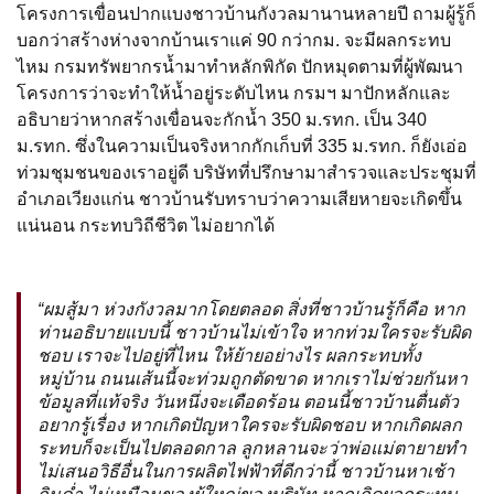
โครงการเขื่อนปากแบงชาวบ้านกังวลมานานหลายปี ถามผู้รู้ก็
บอกว่าสร้างห่างจากบ้านเราแค่ 90 กว่ากม. จะมีผลกระทบ
ไหม กรมทรัพยากรน้ำมาทำหลักพิกัด ปักหมุดตามที่ผู้พัฒนา
โครงการว่าจะทำให้น้ำอยู่ระดับไหน กรมฯ มาปักหลักและ
อธิบายว่าหากสร้างเขื่อนจะกักน้ำ 350 ม.รทก. เป็น 340
ม.รทก. ซึ่งในความเป็นจริงหากกักเก็บที่ 335 ม.รทก. ก็ยังเอ่อ
ท่วมชุมชนของเราอยู่ดี บริษัทที่ปรึกษามาสำรวจและประชุมที่
อำเภอเวียงแก่น ชาวบ้านรับทราบว่าความเสียหายจะเกิดขึ้น
แน่นอน กระทบวิถีชีวิต ไม่อยากได้
“ผมสู้มา ห่วงกังวลมากโดยตลอด สิ่งที่ชาวบ้านรู้ก็คือ หาก
ท่านอธิบายแบบนี้ ชาวบ้านไม่เข้าใจ หากท่วมใครจะรับผิด
ชอบ เราจะไปอยู่ที่ไหน ให้ย้ายอย่างไร ผลกระทบทั้ง
หมู่บ้าน ถนนเส้นนี้จะท่วมถูกตัดขาด หากเราไม่ช่วยกันหา
ข้อมูลที่แท้จริง วันหนึ่งจะเดือดร้อน ตอนนี้ชาวบ้านตื่นตัว
อยากรู้เรื่อง หากเกิดปัญหาใครจะรับผิดชอบ หากเกิดผลก
ระทบก็จะเป็นไปตลอดกาล ลูกหลานจะว่าพ่อแม่ตายายทำ
ไม่เสนอวิธีอื่นในการผลิตไฟฟ้าที่ดีกว่านี้ ชาวบ้านหาเช้า