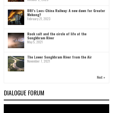
BRI’s Laos-China Railway: A new dawn for Greater
Mekong?
February 21, 2023
Rock salt and the circle of life at the
Songkhram River
May 5, 2021
The Lower Songkhram River from the Air
November 7, 2021
Next »
DIALOGUE FORUM
Video
Player