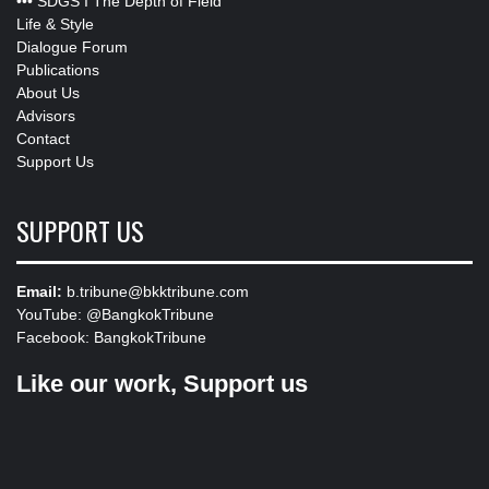
•••
SDGS I The Depth of Field
Life & Style
Dialogue Forum
Publications
About Us
Advisors
Contact
Support Us
SUPPORT US
Email:
b.tribune@bkktribune.com
YouTube:
@BangkokTribune
Facebook:
BangkokTribune
Like our work, Support us