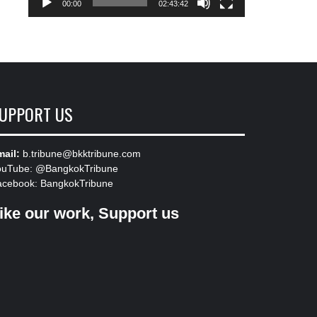
00:00
02:43:42
UPPORT US
ail:
b.tribune@bkktribune.com
ouTube:
@BangkokTribune
acebook:
BangkokTribune
ike our work, Support us