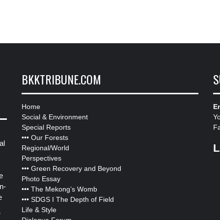
BKKTRIBUNE.COM
S
Home
Em
Social & Environment
Y
Special Reports
F
•••
Our Forests
al
L
Regional/World
Perspectives
•••
Green Recovery and Beyond
e
Photo Essay
n-
•••
The Mekong’s Womb
e
•••
SDGS I The Depth of Field
Life & Style
”