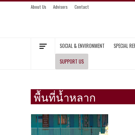
Skip
About Us
Advisors
Contact
to
content
MEKONG ENVIRONMENT AND DEVELOP
SOCIAL & ENVIRONMENT
SPECIAL R
SUPPORT US
พื้นที่น้ำหลาก