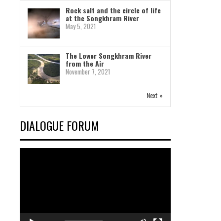
Rock salt and the circle of life
at the Songkhram River
May 5, 2021
The Lower Songkhram River
from the Air
November 7, 2021
Next »
DIALOGUE FORUM
Video
Player