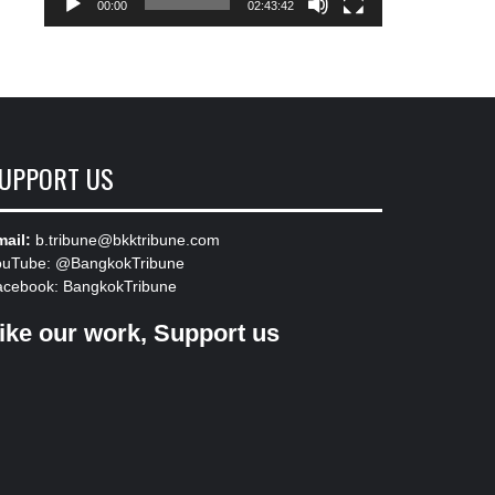
00:00
02:43:42
UPPORT US
ail:
b.tribune@bkktribune.com
ouTube:
@BangkokTribune
acebook:
BangkokTribune
ike our work, Support us