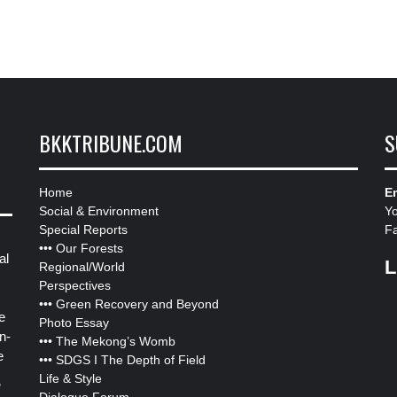
BKKTRIBUNE.COM
S
Home
Em
Social & Environment
Y
Special Reports
F
•••
Our Forests
al
L
Regional/World
Perspectives
•••
Green Recovery and Beyond
e
Photo Essay
n-
•••
The Mekong’s Womb
e
•••
SDGS I The Depth of Field
Life & Style
”