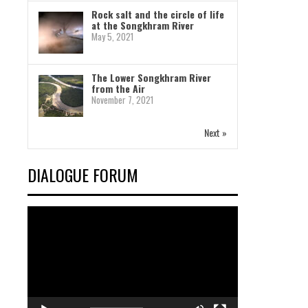
Rock salt and the circle of life
at the Songkhram River
May 5, 2021
The Lower Songkhram River
from the Air
November 7, 2021
Next »
DIALOGUE FORUM
Video
Player