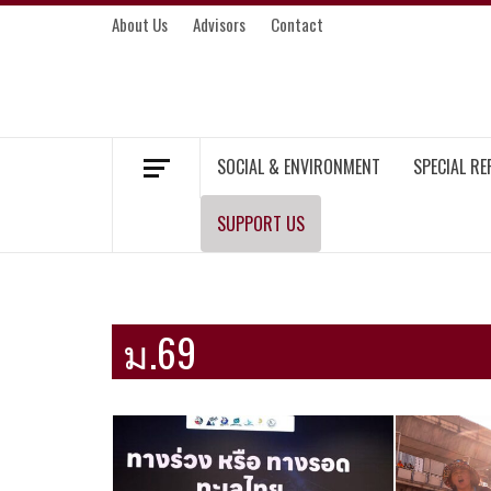
Skip
About Us
Advisors
Contact
to
content
MEKONG ENVIRONMENT AND DEVELOP
SOCIAL & ENVIRONMENT
SPECIAL R
SUPPORT US
ม.69