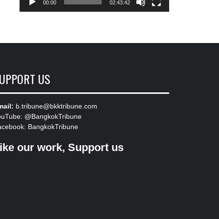
00:00
02:43:42
UPPORT US
ail:
b.tribune@bkktribune.com
ouTube:
@BangkokTribune
acebook:
BangkokTribune
ike our work, Support us