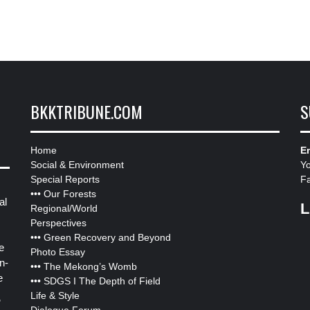
BKKTRIBUNE.COM
S
Home
Em
Social & Environment
Y
Special Reports
F
•••
Our Forests
al
L
Regional/World
Perspectives
•••
Green Recovery and Beyond
e
Photo Essay
n-
•••
The Mekong’s Womb
e
•••
SDGS I The Depth of Field
Life & Style
”