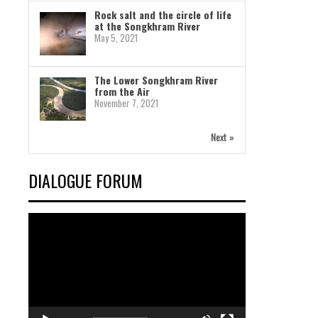
Rock salt and the circle of life
at the Songkhram River
May 5, 2021
The Lower Songkhram River
from the Air
November 7, 2021
Next »
DIALOGUE FORUM
Video
Player