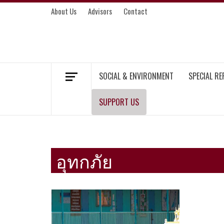
Skip
About Us
Advisors
Contact
to
content
MEKONG ENVIRONMENT AND DEVELOP
SOCIAL & ENVIRONMENT
SPECIAL R
SUPPORT US
อุทกภัย