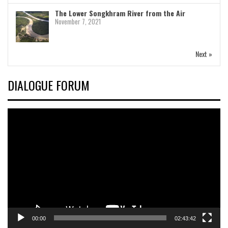
The Lower Songkhram River from the Air
November 7, 2021
Next »
DIALOGUE FORUM
Video
Player
00:00
02:43:42