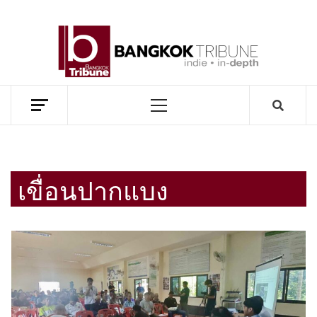
Skip
to
BANG
content
TRIB
MEKONG ENVIRONMENT AND DEVELOPMENT NEWS
Primary
Menu
เขื่อนปากแบง