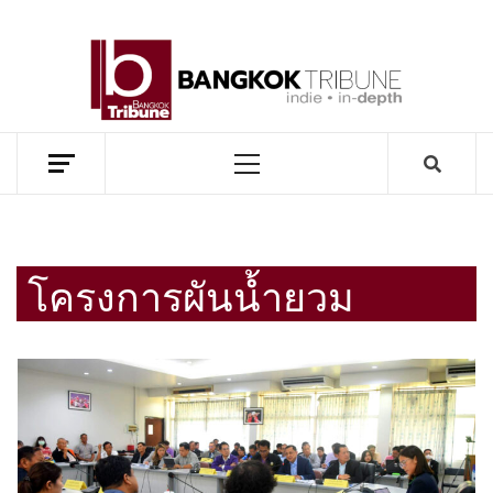
Skip
to
BANG
content
TRIB
MEKONG ENVIRONMENT AND DEVELOPMENT NEWS
Primary
Menu
โครงการผันน้ำยวม