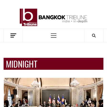
Skip
to
BANG
content
TRIB
MEKONG ENVIRONMENT AND DEVELOPMENT NEWS
Primary
Menu
MIDNIGHT